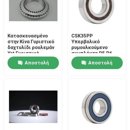
Κατασκευασμένο
CSK35PP
στην Κίνα Γυριστικό
Υπερβολικό
δαχτυλίδι ρουλεμάν
ρυμουλκούμενο
Yrt Γυριστικό
συμπλέκτη Ρ5 Ρ6
τραπέζι ρουλεμάν
Ράδιο
Αποστολή
Αποστολή
Yrt260
Ραδιοποδήματος
Χρησιμοποιείται για
μονοδιάστατο
ερώτησης
ερώτησης
μηχανή εργαλείων
σπάργκο
Γύρισμα
Σπίτι
Προϊόντα
Βίντεο