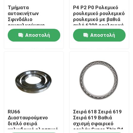
Τμήματα
P4 P2 P0 Ρολεμικό
αυτοκινήτων
ρουλεμικό ρουλεμικό
Σχετικά με εμάς
Σφινδάλιο
ρουλεμικό με βαθιά
ρυμουλκούμενο
αυλή 6200 ρουλεμικό
σφραγισμένο
με μία σειρά
Αποστολή
Αποστολή
Επισκέψεις στο εργοστάσιο
γωνιακό σφαιρικό
ρυμουλκούμενο
ερώτησης
ερώτησης
επαφής 70, 72, 718,
Έλεγχος ποιότητας
719 για μηχανή
εργαλείων Sp
Επικοινωνήστε μαζί μας
Ζητήστε μια προσφορά
Βιομηχανικά αποσπώμενα
RU66
Σειρά 618 Σειρά 619
Διασταυρούμενο
Σειρά 619 Βαθιά
διπλό σειρά
σχισμή σφαιρικό
κυλινδρικό ελαστικό
ρουλέν Super Thin P4
Επικάλυπτα αποσπώμενα