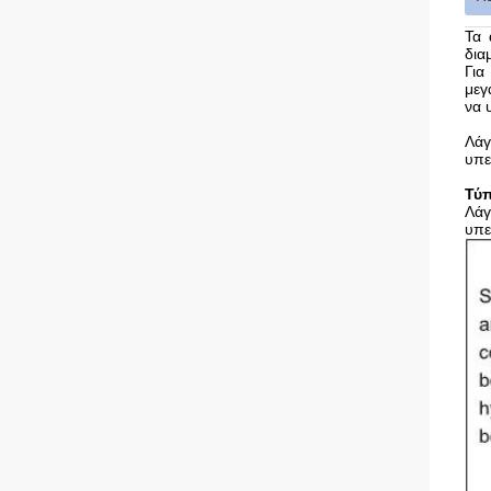
Τα 
δια
Για
μεγ
να 
Λάγ
υπε
Τύπ
Λάγ
υπε