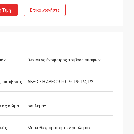
η Τιμή
Επικοινωνήστε
μάν
Γωνιακός ένσφαιρος τριβέας επαφών
 ακρίβειας
ABEC 7 Ή ABEC 9 P0, P6, P5, P4, P2
τας σώμα
ρουλεμάν
ικός
Μη-ευθυγράμμιση των ρουλεμάν