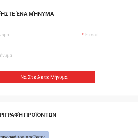
ΉΣΤΕ ΈΝΑ ΜΉΝΥΜΑ
Να Στείλετε Μήνυμα
ΡΙΓΡΑΦΉ ΠΡΟΪΌΝΤΩΝ
εριγραφή του προϊόντος