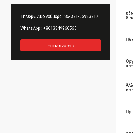
εξω
Τηλεφωνικό νούμερο :
86-371-55983717
διά
WhatsApp :
+8613849966565
Πλ
Επικοινωνία
Ορ
κα
Άλλ
επ
Πρ