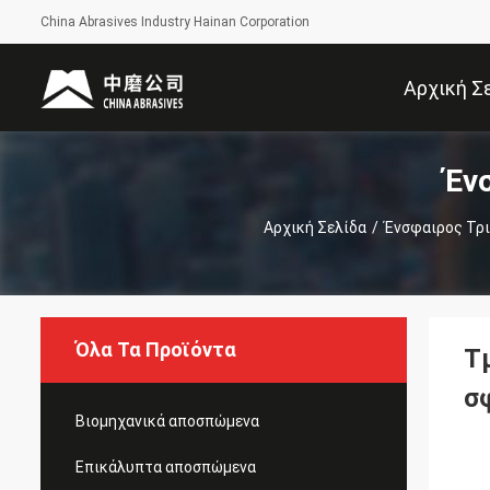
China Abrasives Industry Hainan Corporation
Αρχική Σ
Έν
Αρχική Σελίδα
/
Ένσφαιρος Τρι
Όλα Τα Προϊόντα
Τ
σ
Βιομηχανικά αποσπώμενα
Επικάλυπτα αποσπώμενα