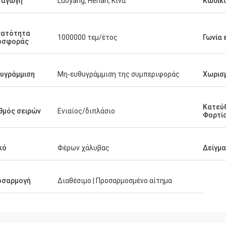
ταγωγή
Luoyang, Henan, Κίνα
Κωδικ
νατότητα
1000000 τεμ/έτος
Γωνία
οσφοράς
υγράμμιση
Μη-ευθυγράμμιση της συμπεριφοράς
Χωρισ
Κατεύ
θμός σειρών
Ενιαίος/διπλάσιο
Φορτί
κό
Φέρων χάλυβας
Δείγμ
οσαρμογή
Διαθέσιμο | Προσαρμοσμένο αίτημα