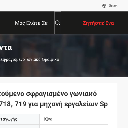
Greek
Μας Ελάτε Σε
Ζητήστε Ένα
ντα
Επαφή Με
Απόσπασμα
Σφραγισμένο Γωνιακό Σφαιρικό
κούμενο σφραγισμένο γωνιακό
718, 719 για μηχανή εργαλείων Sp
αταγωγής
Κίνα