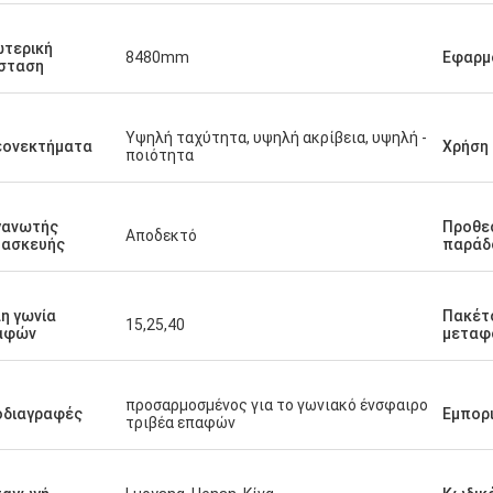
τερική
8480mm
Εφαρμ
σταση
Υψηλή ταχύτητα, υψηλή ακρίβεια, υψηλή -
εονεκτήματα
Χρήση
ποιότητα
γανωτής
Προθε
Αποδεκτό
τασκευής
παράδ
η γωνία
Πακέτ
15,25,40
αφών
μεταφ
προσαρμοσμένος για το γωνιακό ένσφαιρο
οδιαγραφές
Εμπορ
τριβέα επαφών