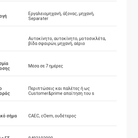
Εργαλειομηχανή, άξονας, μηχανή,
ογή
Separater
Αυτοκίνητο, αυτοκίνητο, μοτοσικλέτα,
βίδα σφαιρών, μηχανή, αέριο
σμία
Μέσα σε 7 ημέρες
οσης
ο
Περιπτώσεις και παλέτες ή ως
οράς
Customer&prime απαίτηση του s
ικό σήμα
CAEC, cOem, ουδέτερος