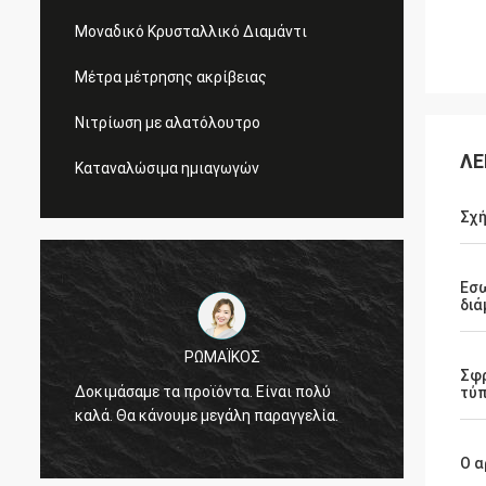
Μοναδικό Κρυσταλλικό Διαμάντι
Μέτρα μέτρησης ακρίβειας
Νιτρίωση με αλατόλουτρο
ΛΕ
Καταναλώσιμα ημιαγωγών
Σχή
Εσ
διά
ΡΩΜΑΪΚΟΣ
Η ποιό
Σφ
Δοκιμάσαμε τα προϊόντα. Είναι πολύ
Είμαστ
τύ
α
καλά. Θα κάνουμε μεγάλη παραγγελία.
την οπ
συνεχί
πολλά 
Ο α