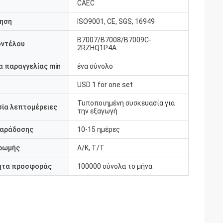
CAEC
ηση
ISO9001, CE, SGS, 16949
B7007/B7008/B7009C-
οντέλου
2RZHQ1P4A
 παραγγελίας min
ένα σύνολο
USD 1 for one set
Τυποποιημένη συσκευασία για
ία λεπτομέρειες
την εξαγωγή
παράδοσης
10-15 ημέρες
ρωμής
Λ/Κ, Τ/Τ
ητα προσφοράς
100000 σύνολα το μήνα