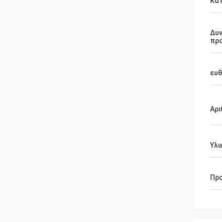
Κα
Δυ
πρ
ευθ
Αρι
Υλι
Πρ