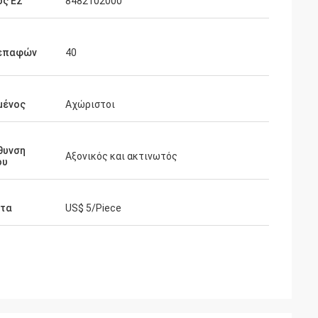
ός ΕΣ
8482102000
 επαφών
40
μένος
Αχώριστοι
θυνση
Αξονικός και ακτινωτός
ου
ατα
US$ 5/Piece