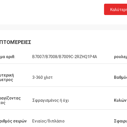
Καλύτερ
ΠΤΟΜΈΡΕΙΕΣ
μα αριθ.
B7007/B7008/B7009C-2RZHQ1P4A
ρουλε
ωτερική
3-360 χλστ
Βαθμός
μετρος
Μαρία
τητα είναι πολύ καλή και σταθερή.
ραγίζοντας
Σφραγισμένος ή όχι
Κυλών
ε ευχαριστημένοι με την ομάδα με
πος
οία συνεργαζόμαστε. Ελπίζουμε να
σουμε να συνεργαζόμαστε για
χρόνια. - Ευχαριστώ. - Ευχαριστώ.
ριθμός σειρών
Ενιαίος/διπλάσιο
Σφαιρ