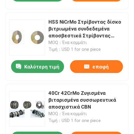
HSS NiCrMo Στρίβοντας δίσκο
βιτριωμένα συνδεδεμένα
αποσβεστικά Στρίβοντας
πέτρα τροχός
MOQ：Ένα κομμάτι
Τιμή：USD 1 for one piece
Καλύτερη τιμή
επαφή
40Cr 42CrMo Ζυγισμένα
βιταρισμένα συσσωρευτικά
αποσχιστικά CBN
MOQ：Ένα κομμάτι
Τιμή：USD 1 for one piece