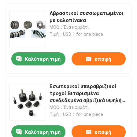
Αβραστικοί συσσωματωμένοι
με υαλοπίνακα
MOQ：Ένα κομμάτι
Τιμή：USD 1 for one piece
Καλύτερη τιμή
επαφή
Εσωτερικοί υπεραβριζικοί
τροχοί Βιταρισμένα
συνδεδεμένα αβριζικά υψηλής
ακρίβειας
MOQ：Ένα κομμάτι
Τιμή：USD 1 for one piece
Καλύτερη τιμή
επαφή