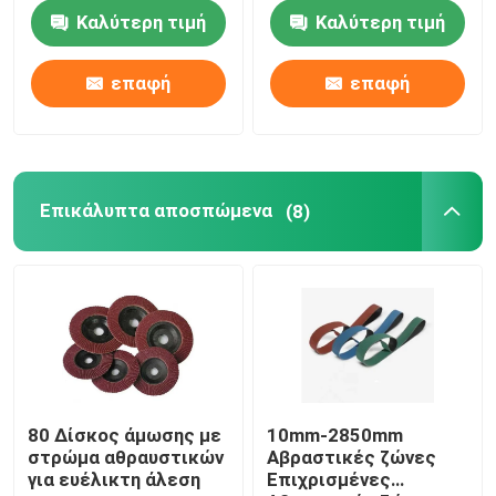
Καλύτερη τιμή
Καλύτερη τιμή
Σχετικά με εμάς
επαφή
επαφή
Επισκέψεις στο εργοστάσιο
Έλεγχος ποιότητας
Επικάλυπτα αποσπώμενα
(8)
Επικοινωνήστε μαζί μας
Ζητήστε μια προσφορά
Βιομηχανικά αποσπώμενα
80 Δίσκος άμωσης με
10mm-2850mm
στρώμα αθραυστικών
Αβραστικές ζώνες
για ευέλικτη άλεση
Επιχρισμένες
Επικάλυπτα αποσπώμενα