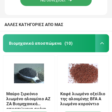
ΑΛΛΕΣ ΚΑΤΗΓΟΡΙΕΣ ΑΠΟ ΜΑΣ
Βιομηχανικά αποσπώμενα
(10)
Σπίτι
Μαύρο ζιρκόνιο
Καφέ λιωμένο οξείδιο
Προϊόντα
λιωμένο αλουμίνιο AZ
της αλουμίνης BFA A
ZA Βιομηχανικά
λιωμένο κορούντιο
αποσπώμενα σκόνη
Βίντεο