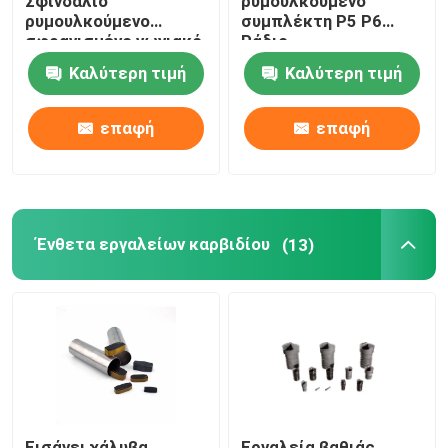
Σφινδάλιο
ρυμουλκούμενο
ρυμουλκούμενο
συμπλέκτη Ρ5 Ρ6
σφραγισμένο γωνιακό
Ράδιο
σφαιρικό
Ραδιοποδήματος
Καλύτερη τιμή
Καλύτερη τιμή
ρυμουλκούμενο
μονοδιάστατο
επαφής 70, 72, 718,
σπάργκο
719 για μηχανή
επαφή
επαφή
εργαλείων Sp
Ένθετα εργαλείων καρβιδίου
(13)
Εισάγει χάλυβα
Εργαλεία βαθιάς