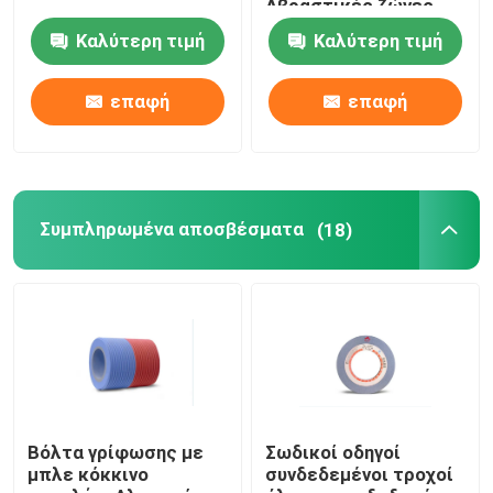
Αβραστικές ζώνες
άμωσης για μέταλλο
Καλύτερη τιμή
Καλύτερη τιμή
Συμπληρωμένα αποσβέσματα
επαφή
επαφή
Ένσφαιρος τριβέας κυλίνδρων
Ένθετα εργαλείων καρβιδίου
Συμπληρωμένα αποσβέσματα
(18)
Συσσωρευτές με σύνδεση ρητίνης
Μεταλλικά συνδεδεμένα αποσβεστικά
Μηχανή μέτρησης ρουλεμάν
Βόλτα γρίφωσης με
Σωδικοί οδηγοί
μπλε κόκκινο
συνδεδεμένοι τροχοί
Βιταρισμένα συσσωματωμένα αποσβεστικά