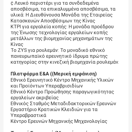
¢ Λευκό περιστέρι για τα συνδεδεμένα
αποσβέσιμα, τα επικαλυμμένα αποσβέσιμα, τα
υλικά: Η Διευθύνουσα Μονάδα της Εταιρείας
Σχετικά με εμάς
Κατασκευών Αποσβέσιμων της Κίνας
ΚΤΡΙ για εργαλεία κοπής: Η μονάδα προέδρου
της Ένωσης τεχνολογίας εργαλείων κοπής
Επισκέψεις στο εργοστάσιο
μετάλλων της βιομηχανίας μηχανημάτων της
Κίνας
Το ZYS για ρουλεμάν: Το μοναδικό εθνικό
Έλεγχος ποιότητας
πανευρωπαϊκό ερευνητικό ίδρυμα πρώτης
κατηγορίας στην κινεζική βιομηχανία ρουλεμάν.
Επικοινωνήστε μαζί μας
Πλατφόρμα Ε&Α ((Μερική εμφάνιση)
Εθνικό Ερευνητικό Κέντρο Μηχανικής Υλικών
και Προϊόντων Υπεραβρισιδίων
Ζητήστε μια προσφορά
Εθνικό Κέντρο Προώθησης παραγωγικότητας
εργαλείων ακριβείας
Εθνικός Σταθμός Μεταδιδακτορικών Ερευνών
Εργαστήριο Κρατικών Κλειδιών για τα
Βιομηχανικά αποσπώμενα
Υπεραβραστικά
Κέντρο Ερευνών Μηχανικής Μηχανολογίας
Επικάλυπτα αποσπώμενα