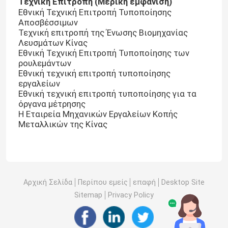
Τεχνική Επιτροπή (Μερική εμφάνιση)
Εθνική Τεχνική Επιτροπή Τυποποίησης
Αποσβέσσιμων
Συμπληρωμένα αποσβέσματα
Τεχνική επιτροπή της Ένωσης Βιομηχανίας
Λευσμάτων Κίνας
Εθνική Τεχνική Επιτροπή Τυποποίησης των
Ένσφαιρος τριβέας κυλίνδρων
ρουλεμάντων
Εθνική τεχνική επιτροπή τυποποίησης
εργαλείων
Ένθετα εργαλείων καρβιδίου
Εθνική τεχνική επιτροπή τυποποίησης για τα
όργανα μέτρησης
Η Εταιρεία Μηχανικών Εργαλείων Κοπής
Συσσωρευτές με σύνδεση ρητίνης
Μεταλλικών της Κίνας
Μεταλλικά συνδεδεμένα αποσβεστικά
Αρχική Σελίδα
Περίπου εμείς
επαφή
Desktop Site
Μηχανή μέτρησης ρουλεμάν
Sitemap
Privacy Policy
Βιταρισμένα συσσωματωμένα αποσβεστικά