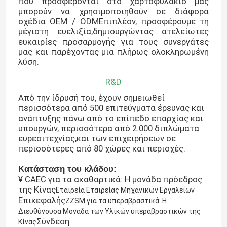
που προσφέρονται στο χαρτοφυλάκιο μας
μπορούν να χρησιμοποιηθούν σε διάφορα
σχέδια OEM / ODMΕπιπλέον, προσφέρουμε τη
μέγιστη ευελιξία,δημιουργώντας ατελείωτες
ευκαιρίες προσαρμογής για τους συνεργάτες
μας και παρέχοντας μια πλήρως ολοκληρωμένη
λύση.
R&D
Από την ίδρυσή του, έχουν σημειωθεί
περισσότερα από 500 επιτεύγματα έρευνας και
ανάπτυξης πάνω από το επίπεδο επαρχίας και
υπουργών, περισσότερα από 2.000 διπλώματα
ευρεσιτεχνίας,και των επιχειρήσεων σε
περισσότερες από 80 χώρες και περιοχές.
Σπίτι
Κατάσταση του κλάδου:
¥ CAEC για τα ακαθαρτικά: Η μονάδα πρόεδρος
της Κίνας
Εταιρεία Εταιρείας Μηχανικών Εργαλείων
Προϊόντα
Επικεφαλής
ZZSM για τα υπεραβραστικά: Η
Διευθύνουσα Μονάδα των Υλικών υπεραβραστικών της
Σύνδεση
Κίνας
Βίντεο