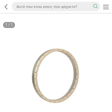
1
/
1