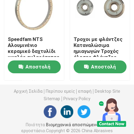
Συμπληρωμένα αποσβέσματα
Ένσφαιρος τριβέας κυλίνδρων
Speedfam NTS
Τροχοι με φλάντζες
Αλουμινένιο
Καταναλώσιμα
κεραμικό δαχτυλίδι
ημιαγωγών Τροχός
Ένθετα εργαλείων καρβιδίου
υψηλής σκληρότητας
άλεσης Φλάντζες
δαχτυλίδι άλεσης
Αποστολή
Αποστολή
Συσσωρευτές με σύνδεση ρητίνης
ερώτησης
ερώτησης
Μεταλλικά συνδεδεμένα αποσβεστικά
Αρχική Σελίδα
Περίπου εμείς
επαφή
Desktop Site
Sitemap
Privacy Policy
Μηχανή μέτρησης ρουλεμάν
Ποιότητα
Βιομηχανικά αποσπώμενα
Κίνα
Βιταρισμένα συσσωματωμένα αποσβεστικά
εργοστάσιο.Copyright © 2026 China Abrasives