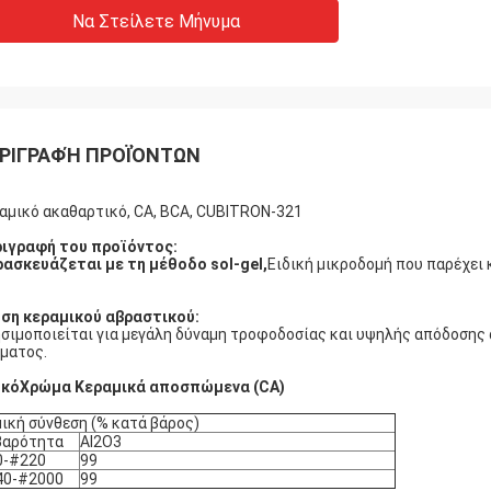
Να Στείλετε Μήνυμα
ΡΙΓΡΑΦΉ ΠΡΟΪΌΝΤΩΝ
αμικό ακαθαρτικό, CA, BCA, CUBITRON-321
ιγραφή του προϊόντος:
ασκευάζεται με τη μέθοδο sol-gel,
Ειδική μικροδομή που παρέχει 
ση κεραμικού αβραστικού:
σιμοποιείται για μεγάλη δύναμη τροφοδοσίας και υψηλής απόδοσης ά
ματος.
υκό
Χρώμα
Κεραμικά αποσπώμενα (CA)
ική σύνθεση (% κατά βάρος)
βαρότητα
Al2O3
0-#220
99
40-#2000
99