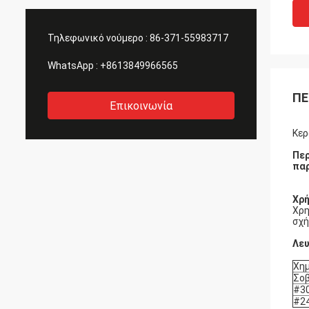
Τηλεφωνικό νούμερο :
86-371-55983717
WhatsApp :
+8613849966565
ΠΕ
Επικοινωνία
Κερ
Περ
παρ
Χρή
Χρη
σχή
Λε
Χημ
Σο
#3
#2