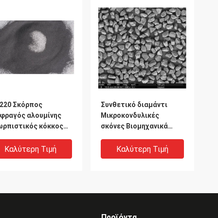
-220 Σκόρπος
Συνθετικό διαμάντι
ιφραγός αλουμίνης
Μικροκονδυλικές
ωρπιστικός κόκκος
σκόνες Βιομηχανικά
 ζώνη αμμοποιίας
συσσωρευτικά
λου
διαμάντια Συνθετικό
Καλύτερη Τιμή
Καλύτερη Τιμή
θραύσμα διαμάντι
Προϊόντα