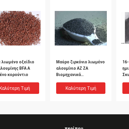
 λιωμένο οξείδιο
Μαύρο ζιρκόνιο λιωμένο
16
αλουμίνης BFA A
αλουμίνιο AZ ZA
ημ
ένο κορούντιο
Βιομηχανικά
Σκ
αποσπώμενα σκόνη
για
ξύ
Καλύτερη Τιμή
Καλύτερη Τιμή
περίπου