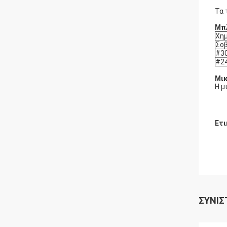
Τα 
Μπ
Χημ
Σο
#3
#2
Μικ
Η μ
Ετι
ΣΥΝΙΣ