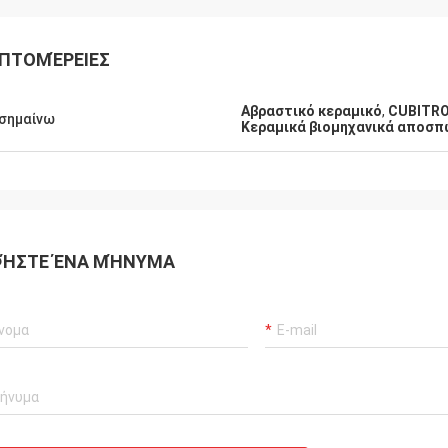
ΠΤΟΜΈΡΕΙΕΣ
Αβραστικό κεραμικό
,
CUBITRO
σημαίνω
Κεραμικά βιομηχανικά αποσ
ΉΣΤΕ ΈΝΑ ΜΉΝΥΜΑ
Μαρία
τητα είναι πολύ καλή και σταθερή.
ε ευχαριστημένοι με την ομάδα με
οία συνεργαζόμαστε. Ελπίζουμε να
σουμε να συνεργαζόμαστε για
χρόνια. - Ευχαριστώ. - Ευχαριστώ.