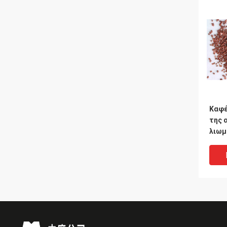
Καφέ
της 
λιωμ