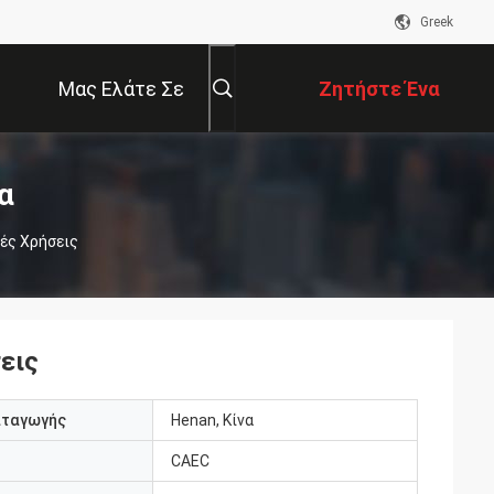
Greek
Μας Ελάτε Σε
Ζητήστε Ένα
Επαφή Με
Απόσπασμα
α
κές Χρήσεις
εις
αταγωγής
Henan, Κίνα
CAEC