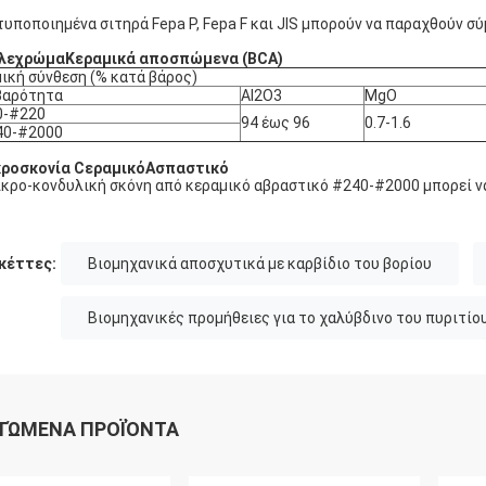
τυποποιημένα σιτηρά Fepa P, Fepa F και JIS μπορούν να παραχθούν σ
λε
χρώμα
Κεραμικά αποσπώμενα (
Β
CA)
ική σύνθεση (% κατά βάρος)
βαρότητα
Al2O3
MgO
0-#220
94 έως 96
0.7-1.6
40-#2000
ροσκονία C
εραμικό
Α
σπαστικό
ικρο-κονδυλική σκόνη από κεραμικό αβραστικό #240-#2000 μπορεί ν
κέττες:
Βιομηχανικά αποσχυτικά με καρβίδιο του βορίου
Βιομηχανικές προμήθειες για το χαλύβδινο του πυριτίο
ΤΏΜΕΝΑ ΠΡΟΪΌΝΤΑ