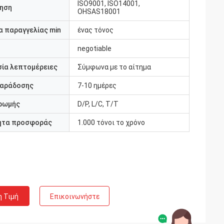
ISO9001, ISO14001,
ηση
OHSAS18001
 παραγγελίας min
ένας τόνος
negotiable
ία λεπτομέρειες
Σύμφωνα με το αίτημα
παράδοσης
7-10 ημέρες
ρωμής
D/P, L/C, T/T
ητα προσφοράς
1.000 τόνοι το χρόνο
η Τιμή
Επικοινωνήστε