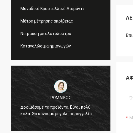
Μοναδικό Κρυσταλλικό Διαμάντι
ΛΕ
Μέτρα μέτρησης ακρίβειας
Νιτρίωση με αλατόλουτρο
Επι
Καταναλώσιμα ημιαγωγών
ΑΦ
ΡΩΜΑΪΚΟΣ
Η ποιό
Δοκιμάσαμε τα προϊόντα. Είναι πολύ
Είμαστ
α
καλά. Θα κάνουμε μεγάλη παραγγελία.
την οπ
συνεχί
πολλά 